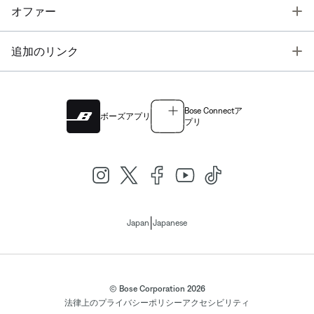
T
オファー
T
追加のリンク
Bose Connectア
ボーズアプリ
プリ
|
Japan
Japanese
© Bose Corporation 2026
法律上の
プライバシーポリシー
アクセシビリティ