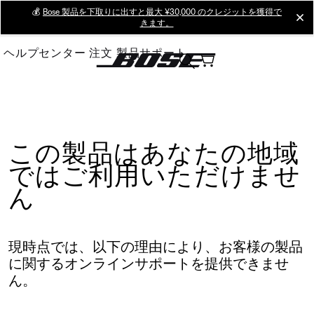
Skip
💰
Bose 製品を下取りに出すと最大 ¥30,000 のクレジットを獲得で
cl
きます。
to
Main
ヘルプセンター
注文
製品サポート
この製品はあなたの地域
ではご利用いただけませ
ん
現時点では、以下の理由により、お客様の製品
に関するオンラインサポートを提供できませ
ん。