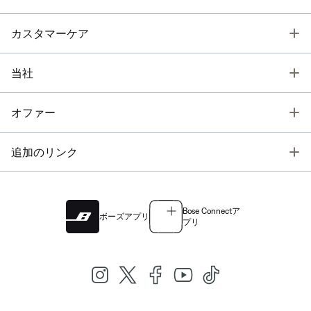
T
カスタマーケア
T
当社
T
オファー
T
追加のリンク
Bose Connectア
ボーズアプリ
プリ