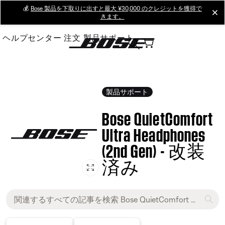
Skip
💰
Bose 製品を下取りに出すと最大 ¥30,000 のクレジットを獲得で
cl
きます。
to
Main
ヘルプセンター
注文
製品サポート
製品サポート
Bose QuietComfort
Ultra Headphones
(2nd Gen) - 改装
済み