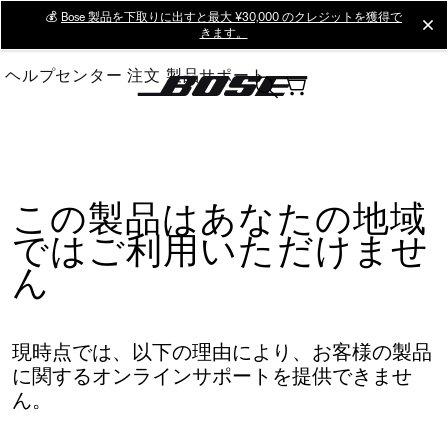
Skip
💰
Bose 製品を下取りに出すと最大 ¥30,000 のクレジットを獲得で
cl
きます。
to
Main
ヘルプセンター
注文
製品サポート
この製品はあなたの地域
ではご利用いただけませ
ん
現時点では、以下の理由により、お客様の製品
に関するオンラインサポートを提供できませ
ん。