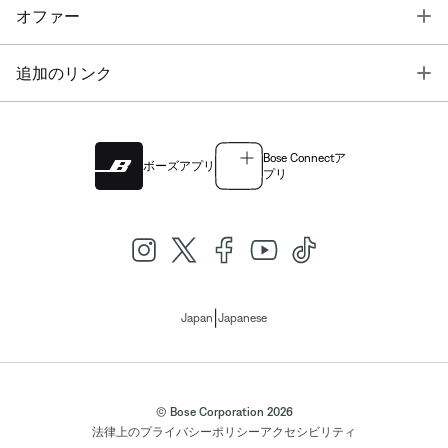
T
オファー
T
追加のリンク
Bose Connectア
ボーズアプリ
プリ
|
Japan
Japanese
© Bose Corporation 2026
法律上の
プライバシーポリシー
アクセシビリティ