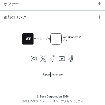
T
オファー
T
追加のリンク
Bose Connectア
ボーズアプリ
プリ
|
Japan
Japanese
© Bose Corporation 2026
法律上の
プライバシーポリシー
アクセシビリティ