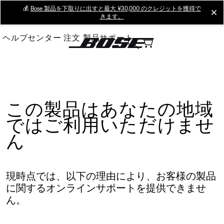
Skip
💰
Bose 製品を下取りに出すと最大 ¥30,000 のクレジットを獲得で
cl
きます。
to
Main
ヘルプセンター
注文
製品サポート
この製品はあなたの地域
ではご利用いただけませ
ん
現時点では、以下の理由により、お客様の製品
に関するオンラインサポートを提供できませ
ん。