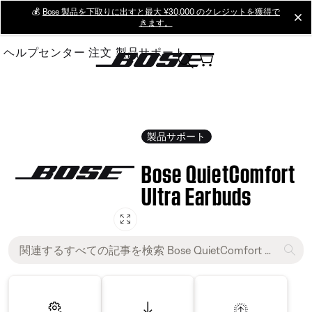
Skip
💰
Bose 製品を下取りに出すと最大 ¥30,000 のクレジットを獲得で
cl
きます。
to
Main
ヘルプセンター
注文
製品サポート
製品サポート
Bose QuietComfort
Ultra Earbuds