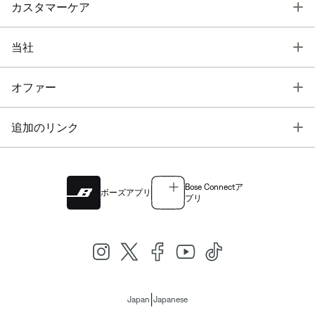
T
カスタマーケア
T
当社
T
オファー
T
追加のリンク
Bose Connectア
ボーズアプリ
プリ
|
Japan
Japanese