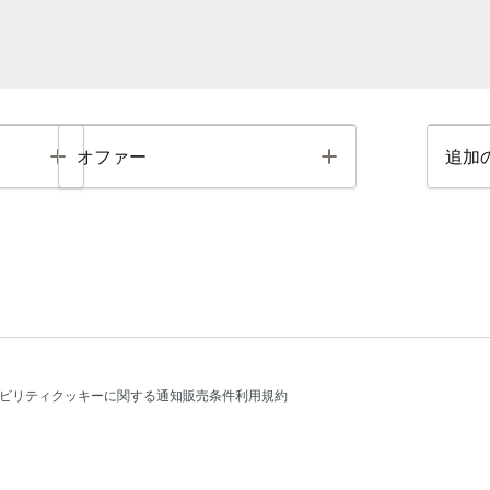
Toggle
Toggle
オファー
追加
ビリティ
クッキーに関する通知
販売条件
利用規約