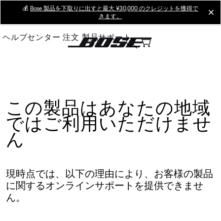
Skip
💰
Bose 製品を下取りに出すと最大 ¥30,000 のクレジットを獲得で
cl
きます。
to
Main
ヘルプセンター
注文
製品サポート
この製品はあなたの地域
ではご利用いただけませ
ん
現時点では、以下の理由により、お客様の製品
に関するオンラインサポートを提供できませ
ん。