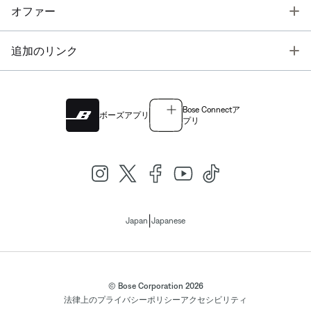
T
オファー
T
追加のリンク
Bose Connectア
ボーズアプリ
プリ
|
Japan
Japanese
© Bose Corporation 2026
法律上の
プライバシーポリシー
アクセシビリティ