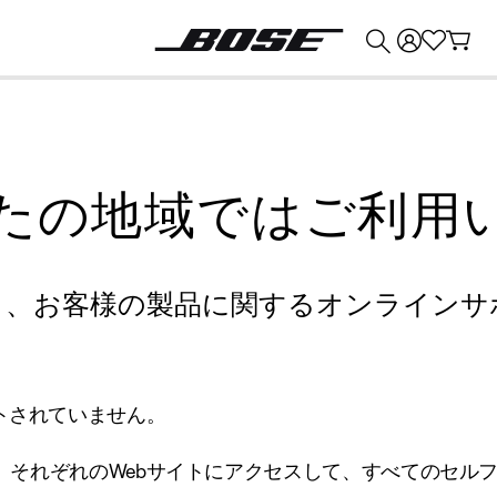
💰
Bose 製品を下取りに出すと最大 ¥30,000 のクレジットを獲得できます。
たの地域ではご利用
り、お客様の製品に関するオンラインサ
トされていません。
、それぞれのWebサイトにアクセスして、すべてのセル