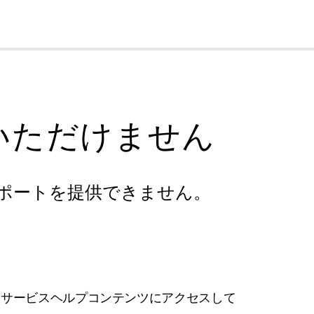
cl
いただけません
ポートを提供できません。
フサービスヘルプコンテンツにアクセスして