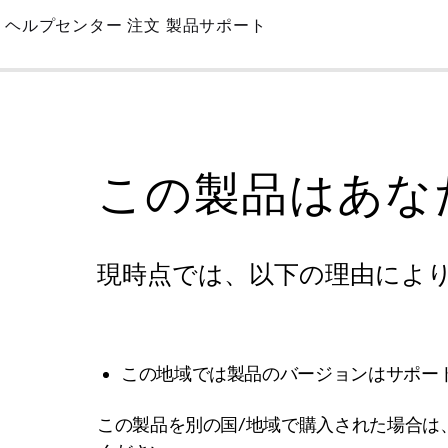
Skip
ヘルプセンター
注文
製品サポート
to
Main
この製品はあな
現時点では、以下の理由によ
この地域では製品のバージョンはサポー
この製品を別の国/地域で購入された場合は