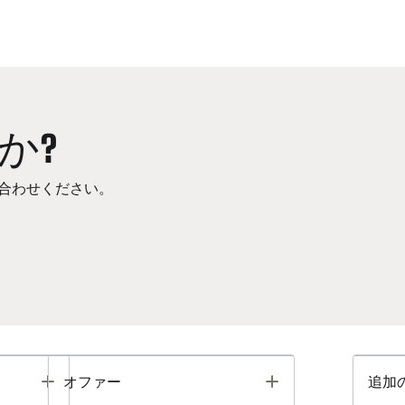
か?
合わせください。
Toggle
Toggle
オファー
追加