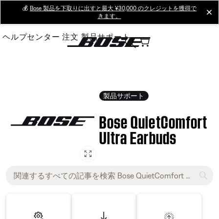
Skip
💰
Bose 製品を下取りに出すと最大 ¥30,000 のクレジットを獲得で
cl
きます。
to
Main
ヘルプセンター
注文
製品サポート
製品サポート
Bose QuietComfort
Ultra Earbuds