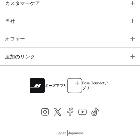
T
カスタマーケア
T
当社
T
オファー
T
追加のリンク
Bose Connectア
ボーズアプリ
プリ
|
Japan
Japanese