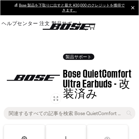
Skip
💰
Bose 製品を下取りに出すと最大 ¥30,000 のクレジットを獲得で
cl
きます。
to
Main
ヘルプセンター
注文
製品サポート
製品サポート
Bose QuietComfort
Ultra Earbuds - 改
装済み