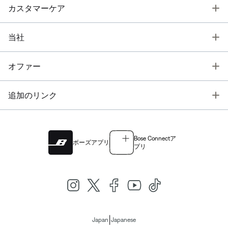
T
カスタマーケア
T
当社
T
オファー
T
追加のリンク
Bose Connectア
ボーズアプリ
プリ
|
Japan
Japanese