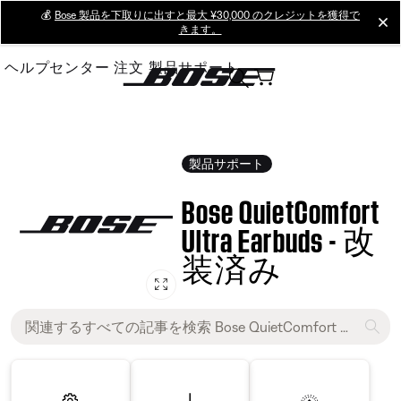
Skip
💰
Bose 製品を下取りに出すと最大 ¥30,000 のクレジットを獲得で
cl
きます。
to
Main
ヘルプセンター
注文
製品サポート
製品サポート
Bose QuietComfort
Ultra Earbuds - 改
装済み