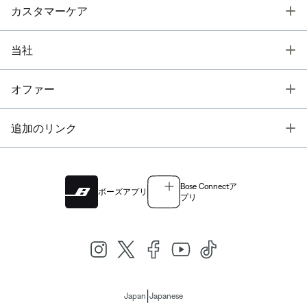
T
カスタマーケア
T
当社
T
オファー
T
追加のリンク
Bose Connectア
ボーズアプリ
プリ
|
Japan
Japanese