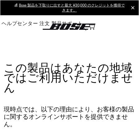
Skip
💰
Bose 製品を下取りに出すと最大 ¥30,000 のクレジットを獲得で
cl
きます。
to
Main
ヘルプセンター
注文
製品サポート
この製品はあなたの地域
ではご利用いただけませ
ん
現時点では、以下の理由により、お客様の製品
に関するオンラインサポートを提供できませ
ん。