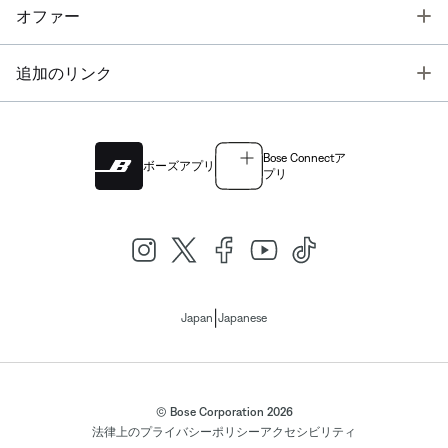
T
オファー
T
追加のリンク
Bose Connectア
ボーズアプリ
プリ
|
Japan
Japanese
© Bose Corporation 2026
法律上の
プライバシーポリシー
アクセシビリティ