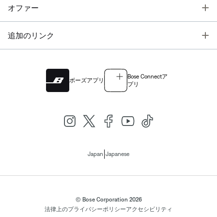
T
オファー
T
追加のリンク
Bose Connectア
ボーズアプリ
プリ
|
Japan
Japanese
© Bose Corporation 2026
法律上の
プライバシーポリシー
アクセシビリティ