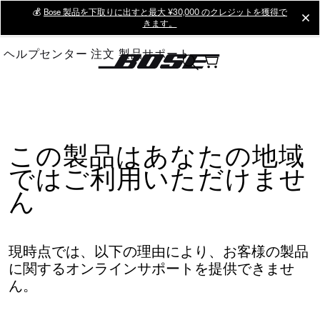
Skip
💰
Bose 製品を下取りに出すと最大 ¥30,000 のクレジットを獲得で
cl
きます。
to
Main
ヘルプセンター
注文
製品サポート
この製品はあなたの地域
ではご利用いただけませ
ん
現時点では、以下の理由により、お客様の製品
に関するオンラインサポートを提供できませ
ん。