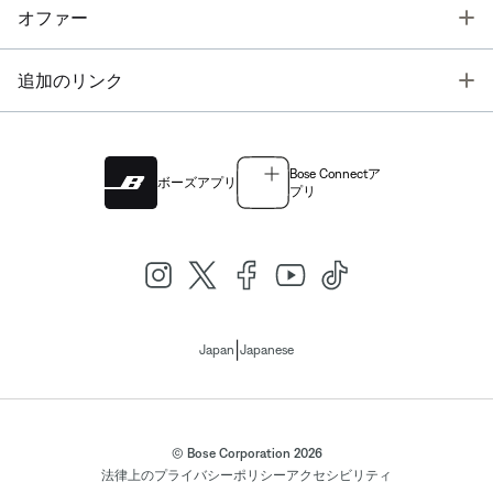
T
オファー
T
追加のリンク
Bose Connectア
ボーズアプリ
プリ
|
Japan
Japanese
© Bose Corporation 2026
法律上の
プライバシーポリシー
アクセシビリティ