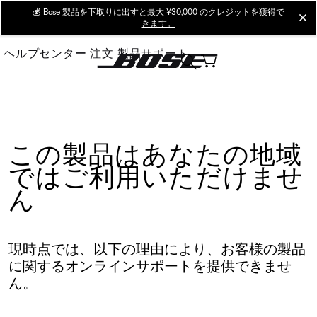
Skip
💰
Bose 製品を下取りに出すと最大 ¥30,000 のクレジットを獲得で
cl
きます。
to
Main
ヘルプセンター
注文
製品サポート
この製品はあなたの地域
ではご利用いただけませ
ん
現時点では、以下の理由により、お客様の製品
に関するオンラインサポートを提供できませ
ん。