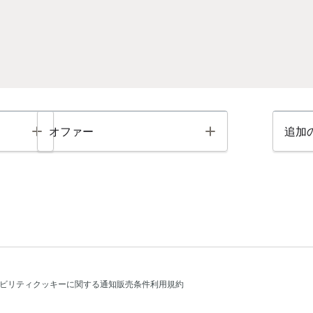
Toggle
Toggle
オファー
追加
ビリティ
クッキーに関する通知
販売条件
利用規約