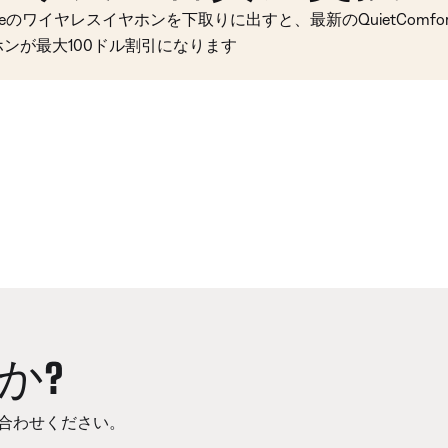
seのワイヤレスイヤホンを下取りに出すと、最新のQuietComfort 
ホンが最大100ドル割引になります
か?
合わせください。