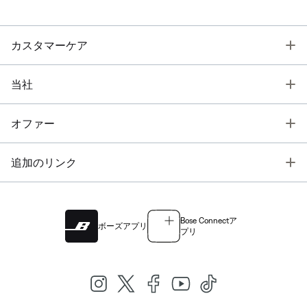
T
カスタマーケア
T
当社
T
オファー
T
追加のリンク
Bose Connectア
ボーズアプリ
プリ