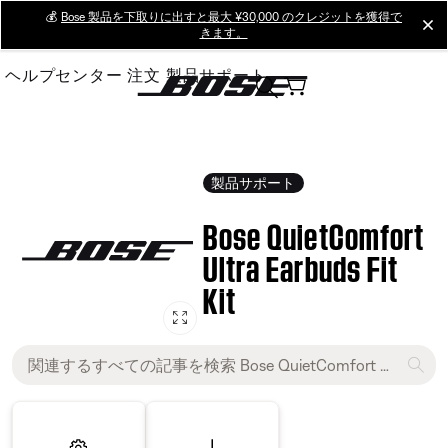
Skip
💰
Bose 製品を下取りに出すと最大 ¥30,000 のクレジットを獲得で
cl
きます。
to
Main
ヘルプセンター
注文
製品サポート
製品サポート
Bose QuietComfort
Ultra Earbuds Fit
Kit