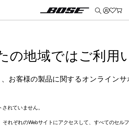
💰
Bose 製品を下取りに出すと最大 ¥30,000 のクレジットを獲得できます。
たの地域ではご利用
り、お客様の製品に関するオンラインサ
トされていません。
、それぞれのWebサイトにアクセスして、すべてのセル