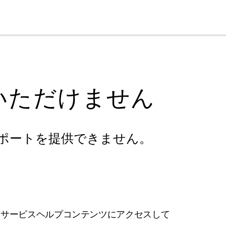
cl
いただけません
ポートを提供できません。
フサービスヘルプコンテンツにアクセスして