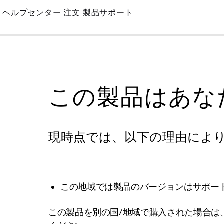
Skip
ヘルプセンター
注文
製品サポート
to
Main
この製品はあな
現時点では、以下の理由によ
この地域では製品のバージョンはサポー
この製品を別の国/地域で購入された場合は