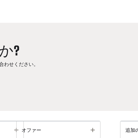
か?
合わせください。
Toggle
Toggle
オファー
追加