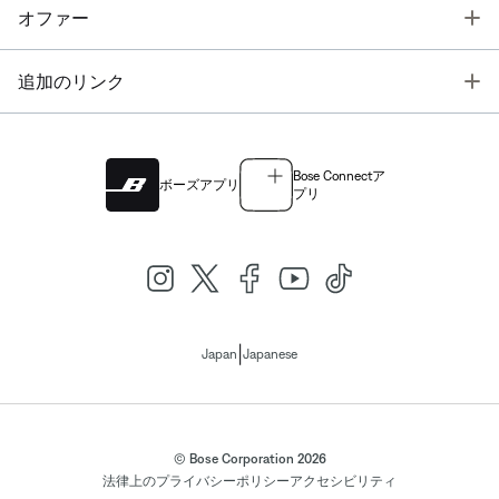
T
オファー
T
追加のリンク
Bose Connectア
ボーズアプリ
プリ
|
Japan
Japanese
© Bose Corporation 2026
法律上の
プライバシーポリシー
アクセシビリティ