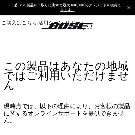
Skip
💰
Bose 製品を下取りに出すと最大 ¥30,000 のクレジットを獲得で
cl
きます。
to
Main
ご購入はこちら
活用シーン
サポート
この製品はあなたの地域
ではご利用いただけませ
ん
現時点では、以下の理由により、お客様の製品
に関するオンラインサポートを提供できませ
ん。