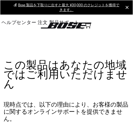
Skip
💰
Bose 製品を下取りに出すと最大 ¥30,000 のクレジットを獲得で
cl
きます。
to
Main
ヘルプセンター
注文
製品サポート
この製品はあなたの地域
ではご利用いただけませ
ん
現時点では、以下の理由により、お客様の製品
に関するオンラインサポートを提供できませ
ん。