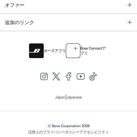
T
オファー
T
追加のリンク
Bose Connectア
ボーズアプリ
プリ
|
Japan
Japanese
© Bose Corporation 2026
法律上の
プライバシーポリシー
アクセシビリティ