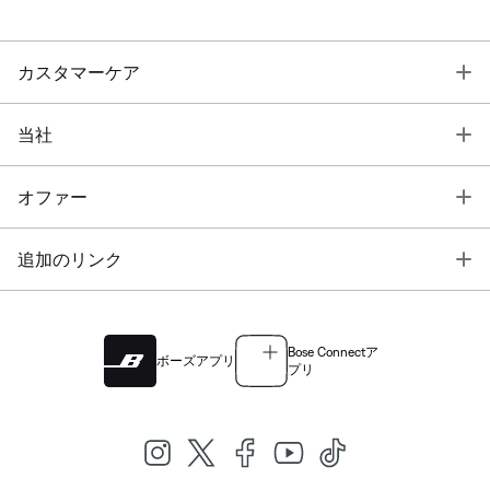
T
カスタマーケア
T
当社
T
オファー
T
追加のリンク
Bose Connectア
ボーズアプリ
プリ