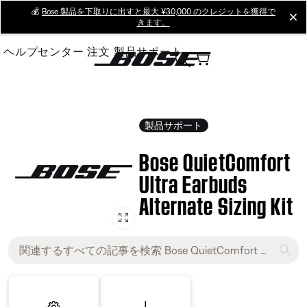
Skip
💰
Bose 製品を下取りに出すと最大 ¥30,000 のクレジットを獲得で
cl
きます。
to
Main
ヘルプセンター
注文
製品サポート
製品サポート
Bose QuietComfort
Ultra Earbuds
Alternate Sizing Kit