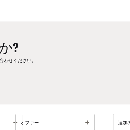
か?
合わせください。
Toggle
Toggle
オファー
追加