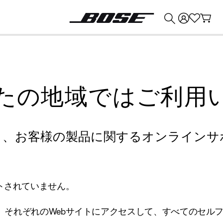
💰
Bose 製品を下取りに出すと最大 ¥30,000 のクレジットを獲得できます。
たの地域ではご利用
り、お客様の製品に関するオンラインサ
トされていません。
、それぞれのWebサイトにアクセスして、すべてのセル