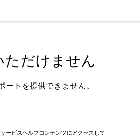
cl
いただけません
ポートを提供できません。
フサービスヘルプコンテンツにアクセスして