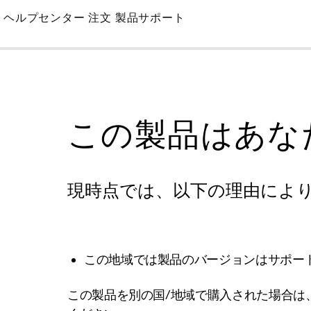
Skip
ヘルプセンター
注文
製品サポート
to
Main
この製品はあな
現時点では、以下の理由によ
この地域では製品のバージョンはサポー
この製品を別の国/地域で購入された場合は