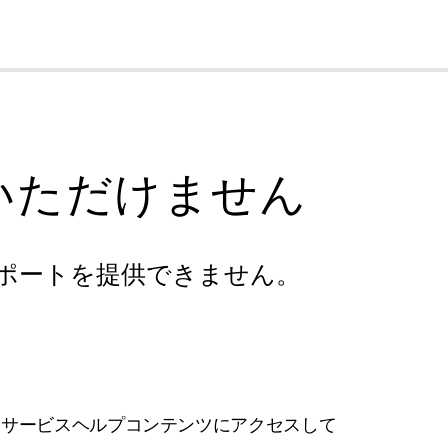
cl
いただけません
ポートを提供できません。
フサービスヘルプコンテンツにアクセスして