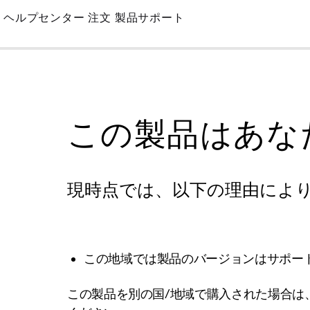
Skip
ヘルプセンター
注文
製品サポート
to
Main
この製品はあな
現時点では、以下の理由によ
この地域では製品のバージョンはサポー
この製品を別の国/地域で購入された場合は