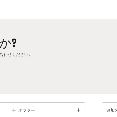
か?
合わせください。
Toggle
Toggle
オファー
追加