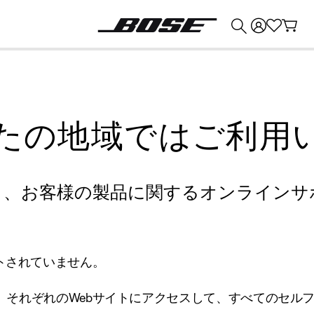
💰
Bose 製品を下取りに出すと最大 ¥30,000 のクレジットを獲得できます。
たの地域ではご利用
り、お客様の製品に関するオンラインサ
トされていません。
、それぞれのWebサイトにアクセスして、すべてのセル