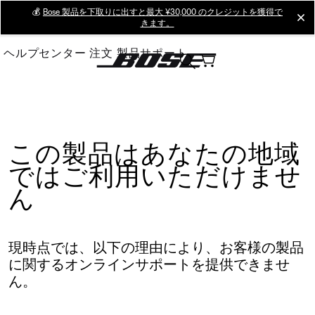
Skip
💰
Bose 製品を下取りに出すと最大 ¥30,000 のクレジットを獲得で
cl
きます。
to
Main
ヘルプセンター
注文
製品サポート
この製品はあなたの地域
ではご利用いただけませ
ん
現時点では、以下の理由により、お客様の製品
に関するオンラインサポートを提供できませ
ん。