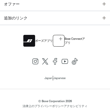
T
オファー
T
追加のリンク
Bose Connectア
ボーズアプリ
プリ
|
Japan
Japanese
© Bose Corporation 2026
法律上の
プライバシーポリシー
アクセシビリティ