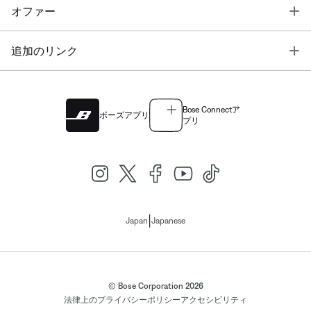
T
オファー
T
追加のリンク
Bose Connectア
ボーズアプリ
プリ
|
Japan
Japanese
© Bose Corporation 2026
法律上の
プライバシーポリシー
アクセシビリティ