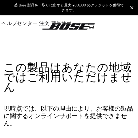
Skip
💰
Bose 製品を下取りに出すと最大 ¥30,000 のクレジットを獲得で
cl
きます。
to
Main
ヘルプセンター
注文
製品サポート
この製品はあなたの地域
ではご利用いただけませ
ん
現時点では、以下の理由により、お客様の製品
に関するオンラインサポートを提供できませ
ん。