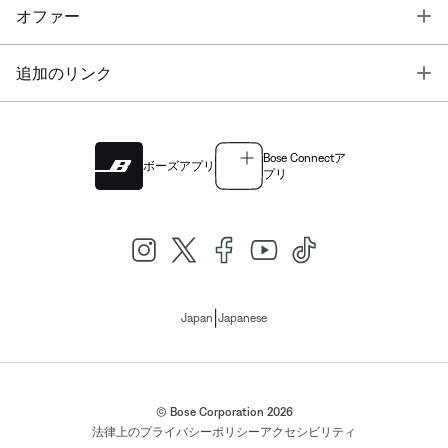
T
オファー
T
追加のリンク
Bose Connectア
ボーズアプリ
プリ
|
Japan
Japanese
© Bose Corporation 2026
法律上の
プライバシーポリシー
アクセシビリティ