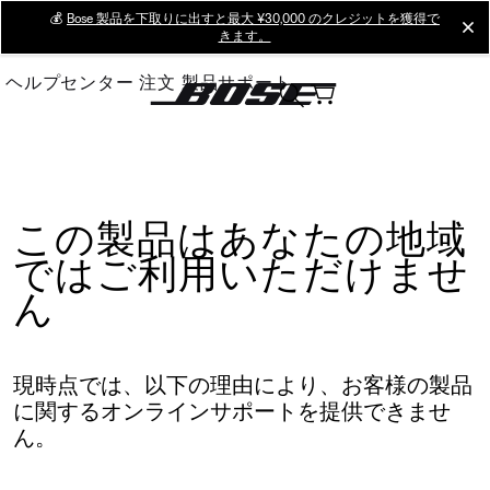
Skip
💰
Bose 製品を下取りに出すと最大 ¥30,000 のクレジットを獲得で
cl
きます。
to
Main
ヘルプセンター
注文
製品サポート
この製品はあなたの地域
ではご利用いただけませ
ん
現時点では、以下の理由により、お客様の製品
に関するオンラインサポートを提供できませ
ん。