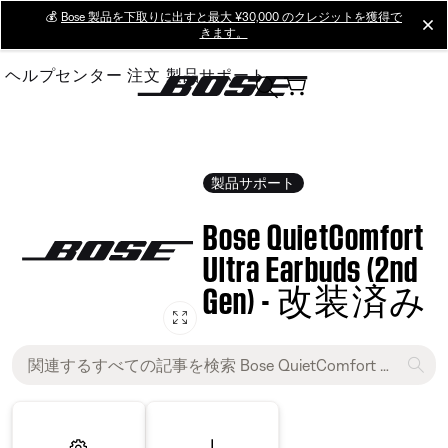
Skip
💰
Bose 製品を下取りに出すと最大 ¥30,000 のクレジットを獲得で
cl
きます。
to
Main
ヘルプセンター
注文
製品サポート
製品サポート
Bose QuietComfort
Ultra Earbuds (2nd
Gen) - 改装済み