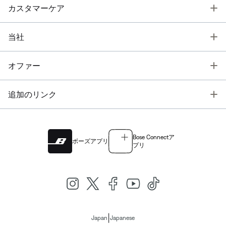
T
カスタマーケア
T
当社
T
オファー
T
追加のリンク
Bose Connectア
ボーズアプリ
プリ
|
Japan
Japanese