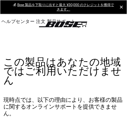
Skip
💰
Bose 製品を下取りに出すと最大 ¥30,000 のクレジットを獲得で
cl
きます。
to
Main
ヘルプセンター
注文
製品サポート
この製品はあなたの地域
ではご利用いただけませ
ん
現時点では、以下の理由により、お客様の製品
に関するオンラインサポートを提供できませ
ん。