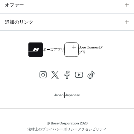
T
オファー
T
追加のリンク
Bose Connectア
ボーズアプリ
プリ
|
Japan
Japanese
© Bose Corporation 2026
法律上の
プライバシーポリシー
アクセシビリティ