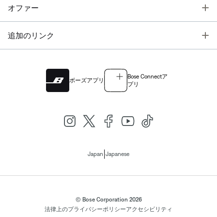
T
オファー
T
追加のリンク
Bose Connectア
ボーズアプリ
プリ
|
Japan
Japanese
© Bose Corporation 2026
法律上の
プライバシーポリシー
アクセシビリティ