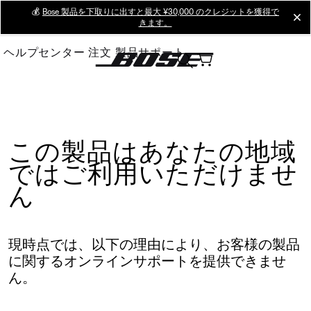
Skip
💰
Bose 製品を下取りに出すと最大 ¥30,000 のクレジットを獲得で
cl
きます。
to
Main
ヘルプセンター
注文
製品サポート
この製品はあなたの地域
ではご利用いただけませ
ん
現時点では、以下の理由により、お客様の製品
に関するオンラインサポートを提供できませ
ん。