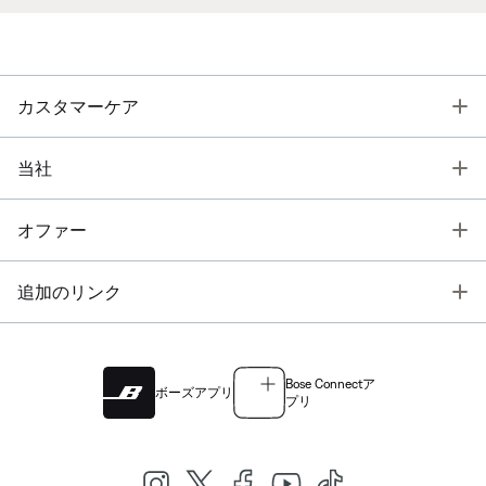
T
カスタマーケア
T
当社
T
オファー
T
追加のリンク
Bose Connectア
ボーズアプリ
プリ