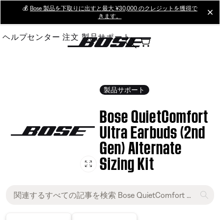
Skip
💰
Bose 製品を下取りに出すと最大 ¥30,000 のクレジットを獲得で
cl
きます。
to
Main
ヘルプセンター
注文
製品サポート
製品サポート
Bose QuietComfort
Ultra Earbuds (2nd
Gen) Alternate
Sizing Kit