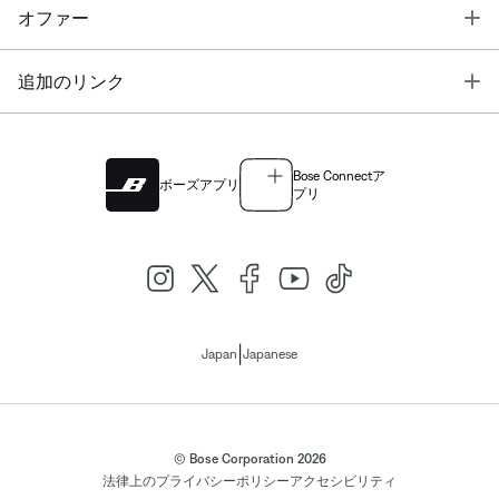
T
オファー
T
追加のリンク
Bose Connectア
ボーズアプリ
プリ
|
Japan
Japanese
© Bose Corporation 2026
法律上の
プライバシーポリシー
アクセシビリティ