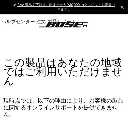
Skip
💰
Bose 製品を下取りに出すと最大 ¥30,000 のクレジットを獲得で
cl
きます。
to
Main
ヘルプセンター
注文
製品サポート
この製品はあなたの地域
ではご利用いただけませ
ん
現時点では、以下の理由により、お客様の製品
に関するオンラインサポートを提供できませ
ん。