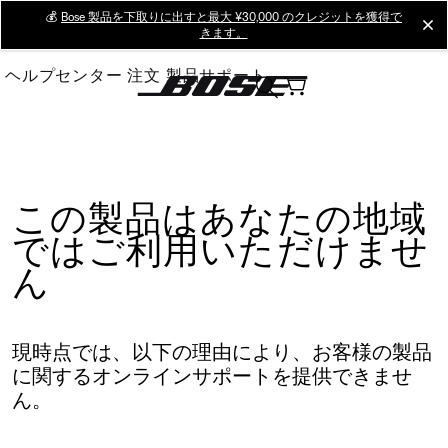
Skip
💰
Bose 製品を下取りに出すと最大 ¥30,000 のクレジットを獲得で
cl
きます。
to
Main
ヘルプセンター
注文
製品サポート
この製品はあなたの地域
ではご利用いただけませ
ん
現時点では、以下の理由により、お客様の製品
に関するオンラインサポートを提供できませ
ん。