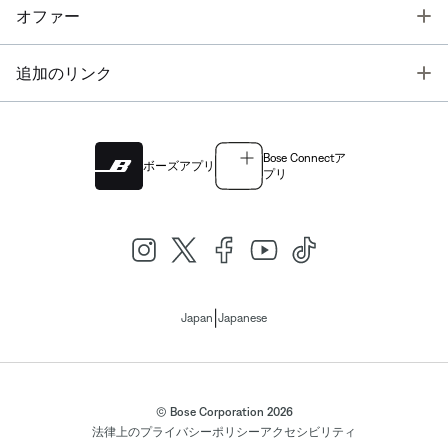
T
オファー
T
追加のリンク
Bose Connectア
ボーズアプリ
プリ
|
Japan
Japanese
© Bose Corporation 2026
法律上の
プライバシーポリシー
アクセシビリティ