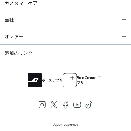
T
カスタマーケア
T
当社
T
オファー
T
追加のリンク
Bose Connectア
ボーズアプリ
プリ
|
Japan
Japanese