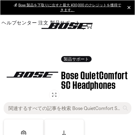
Skip
💰
Bose 製品を下取りに出すと最大 ¥30,000 のクレジットを獲得で
cl
きます。
to
Main
ヘルプセンター
注文
製品サポート
製品サポート
Bose QuietComfort
SC Headphones