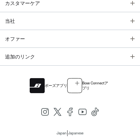
T
カスタマーケア
T
当社
T
オファー
T
追加のリンク
Bose Connectア
ボーズアプリ
プリ
|
Japan
Japanese