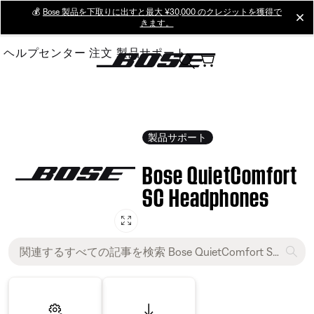
Skip
💰
Bose 製品を下取りに出すと最大 ¥30,000 のクレジットを獲得で
cl
きます。
to
Main
ヘルプセンター
注文
製品サポート
製品サポート
Bose QuietComfort
SC Headphones