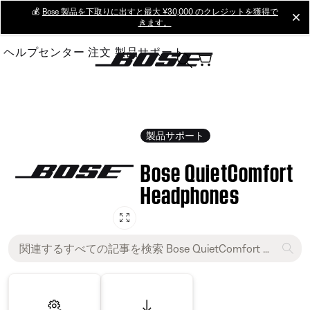
Skip
💰
Bose 製品を下取りに出すと最大 ¥30,000 のクレジットを獲得で
cl
きます。
to
Main
ヘルプセンター
注文
製品サポート
製品サポート
Bose QuietComfort
Headphones