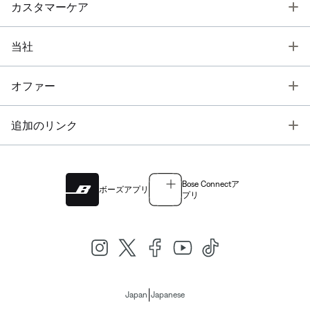
T
カスタマーケア
T
当社
T
オファー
T
追加のリンク
Bose Connectア
ボーズアプリ
プリ
|
Japan
Japanese