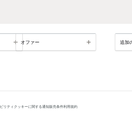
Toggle
Toggle
オファー
追加
ビリティ
クッキーに関する通知
販売条件
利用規約