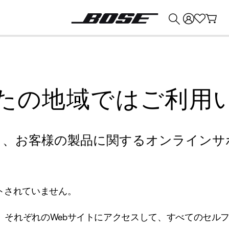
💰
Bose 製品を下取りに出すと最大 ¥30,000 のクレジットを獲得できます。
たの地域ではご利用
り、お客様の製品に関するオンラインサ
トされていません。
、それぞれのWebサイトにアクセスして、すべてのセル