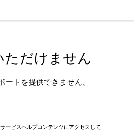
cl
いただけません
ポートを提供できません。
フサービスヘルプコンテンツにアクセスして