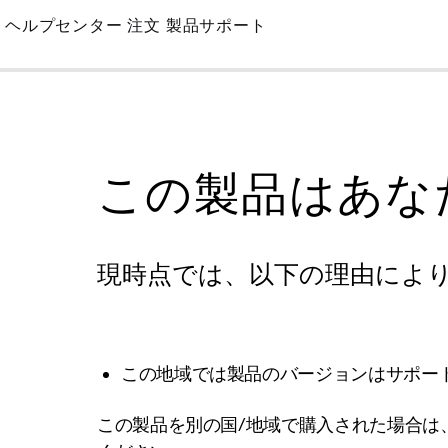
Skip
ヘルプセンター
注文
製品サポート
to
Main
この製品はあな
現時点では、以下の理由によ
この地域では製品のバージョンはサポー
この製品を別の国/地域で購入された場合は