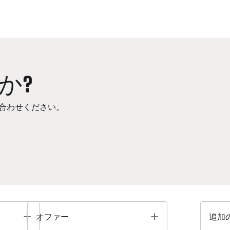
か?
合わせください。
Toggle
Toggle
オファー
追加