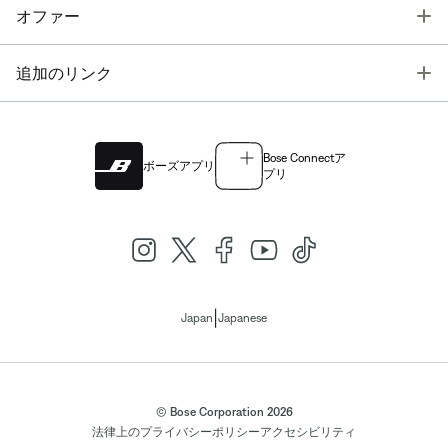
T
オファー
T
追加のリンク
Bose Connectア
ボーズアプリ
プリ
|
Japan
Japanese
© Bose Corporation 2026
法律上の
プライバシーポリシー
アクセシビリティ