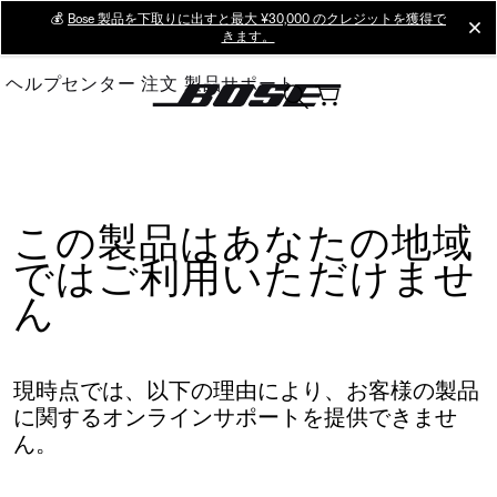
Skip
💰
Bose 製品を下取りに出すと最大 ¥30,000 のクレジットを獲得で
cl
きます。
to
Main
ヘルプセンター
注文
製品サポート
この製品はあなたの地域
ではご利用いただけませ
ん
現時点では、以下の理由により、お客様の製品
に関するオンラインサポートを提供できませ
ん。