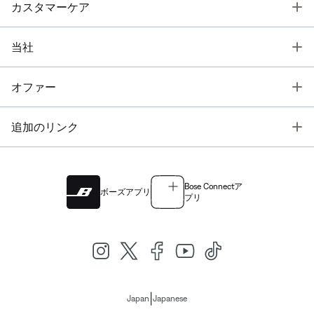
T
カスタマーケア
T
当社
T
オファー
T
追加のリンク
Bose Connectア
ボーズアプリ
プリ
|
Japan
Japanese