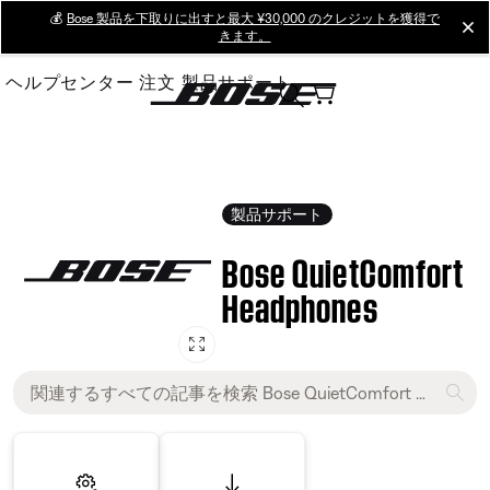
Skip
💰
Bose 製品を下取りに出すと最大 ¥30,000 のクレジットを獲得で
cl
きます。
to
Main
ヘルプセンター
注文
製品サポート
製品サポート
Bose QuietComfort
Headphones