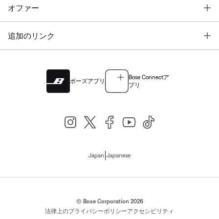
T
オファー
T
追加のリンク
Bose Connectア
ボーズアプリ
プリ
|
Japan
Japanese
© Bose Corporation 2026
法律上の
プライバシーポリシー
アクセシビリティ