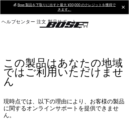
Skip
💰
Bose 製品を下取りに出すと最大 ¥30,000 のクレジットを獲得で
cl
きます。
to
Main
ヘルプセンター
注文
製品サポート
この製品はあなたの地域
ではご利用いただけませ
ん
現時点では、以下の理由により、お客様の製品
に関するオンラインサポートを提供できませ
ん。