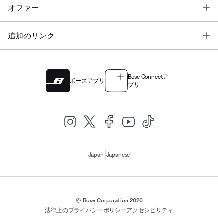
T
オファー
T
追加のリンク
Bose Connectア
ボーズアプリ
プリ
|
Japan
Japanese
© Bose Corporation 2026
法律上の
プライバシーポリシー
アクセシビリティ