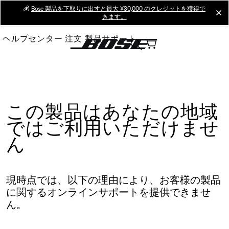
Skip
💰
Bose 製品を下取りに出すと最大 ¥30,000 のクレジットを獲得で
cl
きます。
to
Main
ヘルプセンター
注文
製品サポート
この製品はあなたの地域
ではご利用いただけませ
ん
現時点では、以下の理由により、お客様の製品
に関するオンラインサポートを提供できませ
ん。