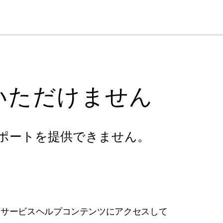
cl
いただけません
ポートを提供できません。
フサービスヘルプコンテンツにアクセスして