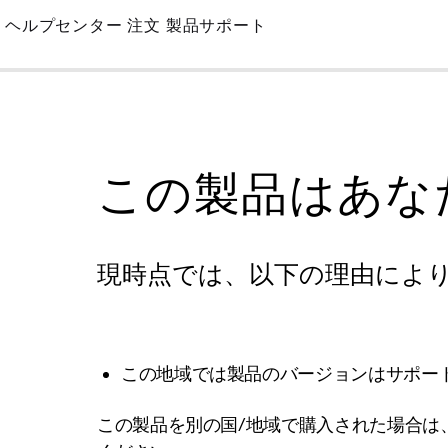
Skip
ヘルプセンター
注文
製品サポート
to
Main
この製品はあな
現時点では、以下の理由によ
この地域では製品のバージョンはサポー
この製品を別の国/地域で購入された場合は