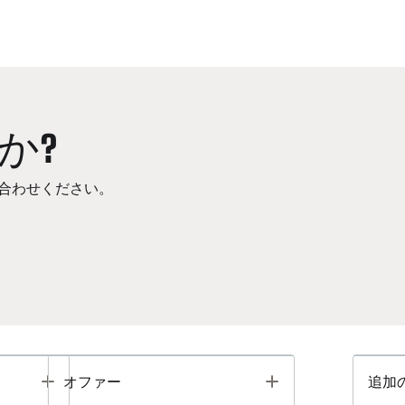
か?
合わせください。
Toggle
Toggle
オファー
追加