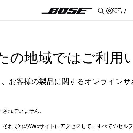
💰
Bose 製品を下取りに出すと最大 ¥30,000 のクレジットを獲得できます。
たの地域ではご利用
り、お客様の製品に関するオンラインサ
トされていません。
、それぞれのWebサイトにアクセスして、すべてのセル