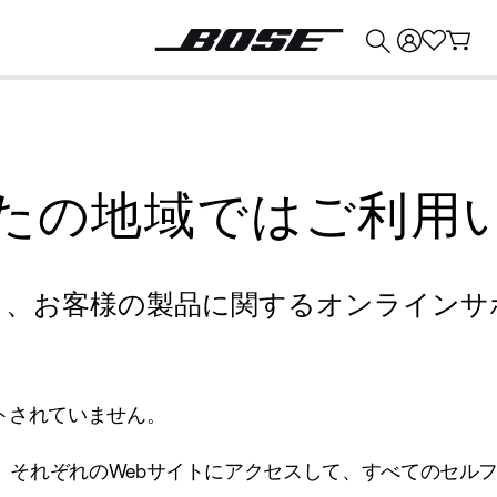
💰
Bose 製品を下取りに出すと最大 ¥30,000 のクレジットを獲得できます。
たの地域ではご利用
り、お客様の製品に関するオンラインサ
トされていません。
、それぞれのWebサイトにアクセスして、すべてのセル