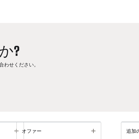
か?
合わせください。
Toggle
Toggle
オファー
追加