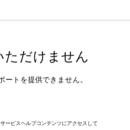
cl
いただけません
ポートを提供できません。
フサービスヘルプコンテンツにアクセスして