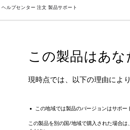
Skip
ヘルプセンター
注文
製品サポート
to
Main
この製品はあな
現時点では、以下の理由によ
この地域では製品のバージョンはサポー
この製品を別の国/地域で購入された場合は