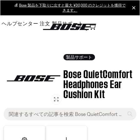
Skip
💰
Bose 製品を下取りに出すと最大 ¥30,000 のクレジットを獲得で
cl
きます。
to
Main
ヘルプセンター
注文
製品サポート
製品サポート
Bose QuietComfort
Headphones Ear
Cushion Kit