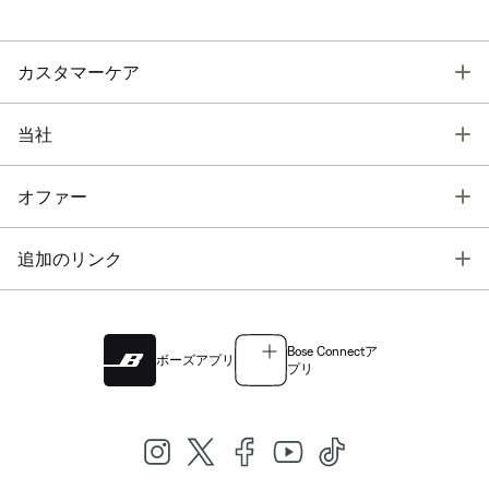
T
カスタマーケア
T
当社
T
オファー
T
追加のリンク
Bose Connectア
ボーズアプリ
プリ