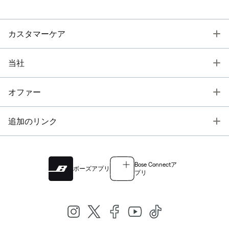
T
カスタマーケア
T
当社
T
オファー
T
追加のリンク
Bose Connectア
ボーズアプリ
プリ