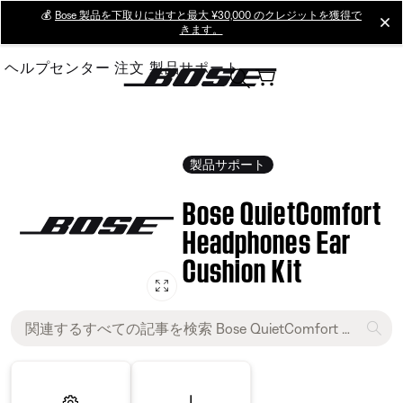
Skip
💰
Bose 製品を下取りに出すと最大 ¥30,000 のクレジットを獲得で
cl
きます。
to
Main
ヘルプセンター
注文
製品サポート
製品サポート
Bose QuietComfort
Headphones Ear
Cushion Kit