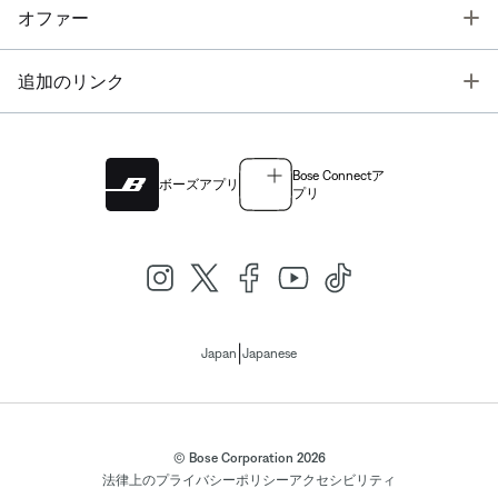
T
オファー
T
追加のリンク
Bose Connectア
ボーズアプリ
プリ
|
Japan
Japanese
© Bose Corporation 2026
法律上の
プライバシーポリシー
アクセシビリティ