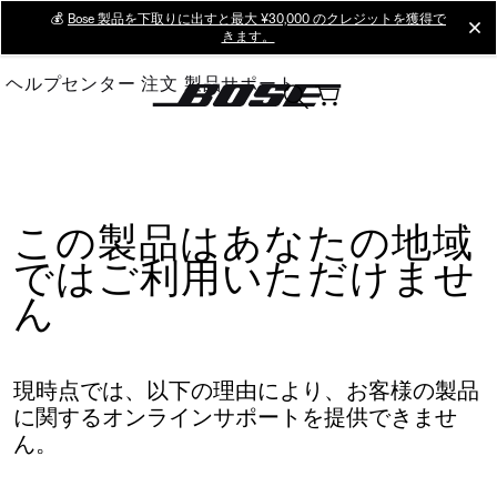
Skip
💰
Bose 製品を下取りに出すと最大 ¥30,000 のクレジットを獲得で
cl
きます。
to
Main
ヘルプセンター
注文
製品サポート
この製品はあなたの地域
ではご利用いただけませ
ん
現時点では、以下の理由により、お客様の製品
に関するオンラインサポートを提供できませ
ん。