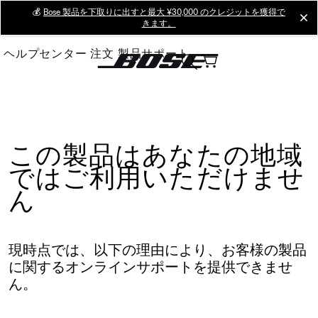
Skip
💰
Bose 製品を下取りに出すと最大 ¥30,000 のクレジットを獲得で
cl
きます。
to
Main
ヘルプセンター
注文
製品サポート
この製品はあなたの地域
ではご利用いただけませ
ん
現時点では、以下の理由により、お客様の製品
に関するオンラインサポートを提供できませ
ん。