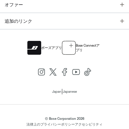
T
オファー
T
追加のリンク
Bose Connectア
ボーズアプリ
プリ
|
Japan
Japanese
© Bose Corporation 2026
法律上の
プライバシーポリシー
アクセシビリティ