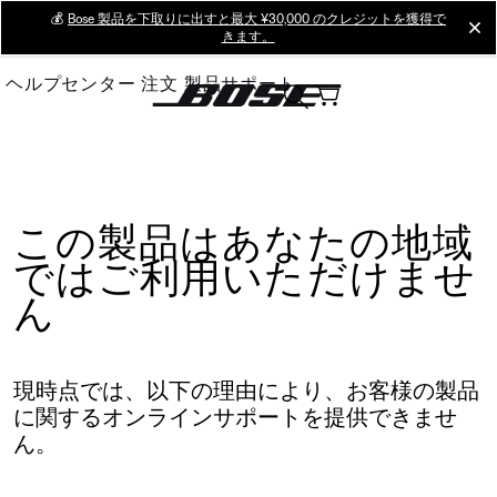
Skip
💰
Bose 製品を下取りに出すと最大 ¥30,000 のクレジットを獲得で
cl
きます。
to
Main
ヘルプセンター
注文
製品サポート
この製品はあなたの地域
ではご利用いただけませ
ん
現時点では、以下の理由により、お客様の製品
に関するオンラインサポートを提供できませ
ん。