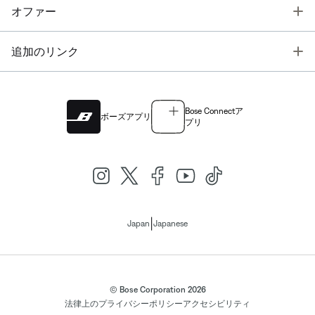
T
オファー
T
追加のリンク
Bose Connectア
ボーズアプリ
プリ
|
Japan
Japanese
© Bose Corporation 2026
法律上の
プライバシーポリシー
アクセシビリティ