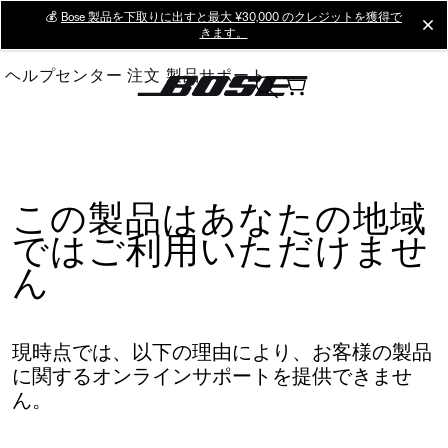
Skip
💰
Bose 製品を下取りに出すと最大 ¥30,000 のクレジットを獲得で
cl
きます。
to
Main
ヘルプセンター
注文
製品サポート
この製品はあなたの地域
ではご利用いただけませ
ん
現時点では、以下の理由により、お客様の製品
に関するオンラインサポートを提供できませ
ん。