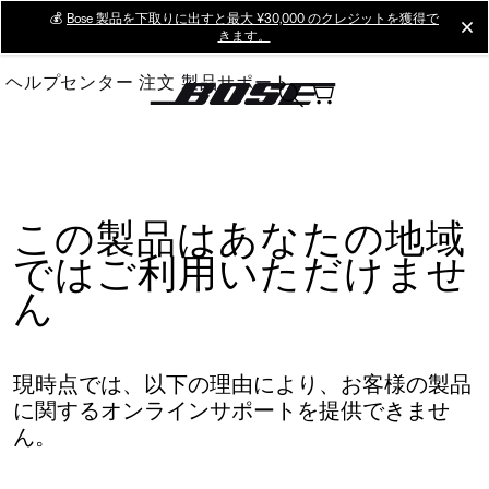
Skip
💰
Bose 製品を下取りに出すと最大 ¥30,000 のクレジットを獲得で
cl
きます。
to
Main
ヘルプセンター
注文
製品サポート
この製品はあなたの地域
ではご利用いただけませ
ん
現時点では、以下の理由により、お客様の製品
に関するオンラインサポートを提供できませ
ん。