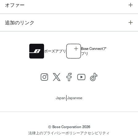
T
オファー
T
追加のリンク
Bose Connectア
ボーズアプリ
プリ
|
Japan
Japanese
© Bose Corporation 2026
法律上の
プライバシーポリシー
アクセシビリティ