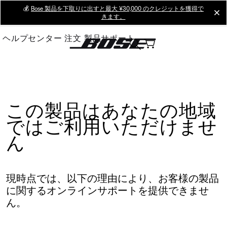
Skip
💰
Bose 製品を下取りに出すと最大 ¥30,000 のクレジットを獲得で
cl
きます。
to
Main
ヘルプセンター
注文
製品サポート
この製品はあなたの地域
ではご利用いただけませ
ん
現時点では、以下の理由により、お客様の製品
に関するオンラインサポートを提供できませ
ん。