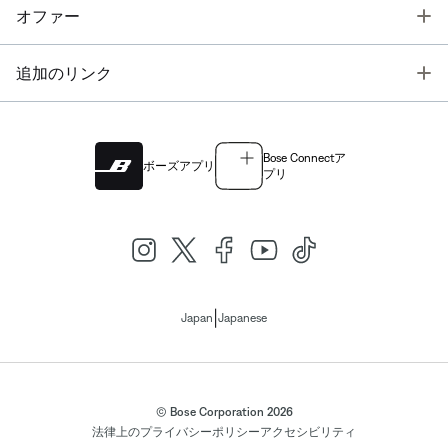
T
オファー
T
追加のリンク
Bose Connectア
ボーズアプリ
プリ
|
Japan
Japanese
© Bose Corporation 2026
法律上の
プライバシーポリシー
アクセシビリティ